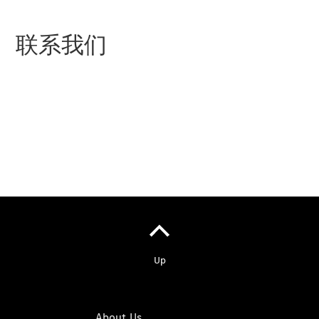
All Services
Maintenance
& Repair
联系我们
Breakdown
& Damage
Assistance
Mercedes-
Benz
⠀⠀⠀
Financial
Mercedes-
Benz
Insurance
About Us