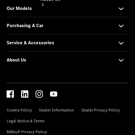
About Us
Meet The
Team
Our
Location
Contact Us
Visit
Mercedes-
Benz
Australia