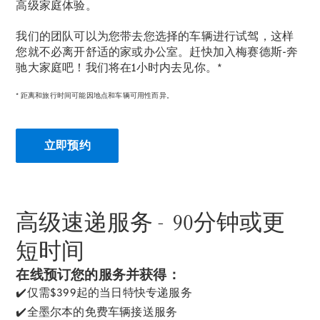
高级家庭体验。
我们的团队可以为您带去您选择的车辆进行试驾，这样
您就不必离开舒适的家或办公室。赶快加入梅赛德斯-奔
驰大家庭吧！我们将在1小时内去见你。*
National
* 距离和旅行时间可能因地点和车辆可用性而异。
Offers
Retailer
Offers
立即预约
Find New
Cars
Find
Demonstrator
Cars
高级速递服务 - 90分钟或更
Find Used
短时间
Cars
Book a Test
在线预订您的服务并获得：
Drive
Configurator
✔️仅需$399起的当日特快专递服务
& Prices
✔️全墨尔本的免费车辆接送服务
Merchandise