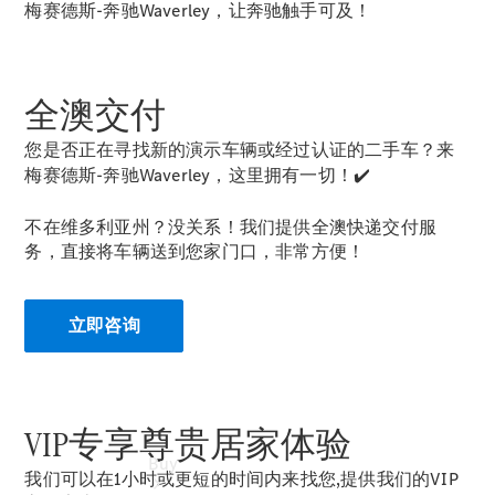
Commercial
梅赛德斯-奔驰Waverley，让奔驰触手可及！
Vans
Autobody
Repairs
全澳交付
Configurator
您是否正在寻找新的演示车辆或经过认证的二手车？来
Test Drive
梅赛德斯-奔驰Waverley，这里拥有一切！✔️
Mercedes-
Benz
不在维多利亚州？没关系！我们提供全澳快递交付服
Store
务，直接将车辆送到您家门口，非常方便！
立即咨询
VIP专享尊贵居家体验
Buy
我们可以在1小时或更短的时间内来找您,提供我们的VIP